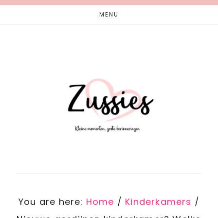
Skip
Skip
MENU
to
to
main
footer
content
You are here:
Home
/
Kinderkamers
/