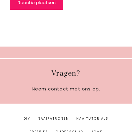
Footer
Vragen?
Neem contact met ons op
.
DIY
NAAIPATRONEN
NAAITUTORIALS
FREEBIES
OUDERSCHAP
HOME