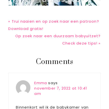
Previous
« Trui naaien en op zoek naar een patroon?
Post:
Download gratis!
Next
Op zoek naar een duurzaam babyuitzet?
Post:
Check deze tips! »
Reader
Comments
Interactions
Emma
says
november 7, 2022 at 10:41
am
Binnenkort wil ik de babykamer van