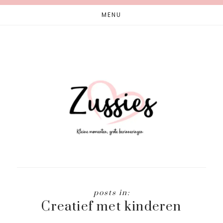
Skip
Skip
MENU
to
to
main
footer
content
Creatief met kinderen