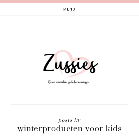
Skip
Skip
MENU
to
to
main
footer
content
winterproducten voor kids