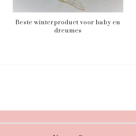
Beste winterproduct voor baby en
dreumes
Footer