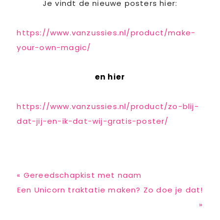
Je vindt de nieuwe posters hier:
https://www.vanzussies.nl/product/make-
your-own-magic/
en hier
https://www.vanzussies.nl/product/zo-blij-
dat-jij-en-ik-dat-wij-gratis-poster/
Previous
« Gereedschapkist met naam
Post:
Next
Een Unicorn traktatie maken? Zo doe je dat!
Post:
»