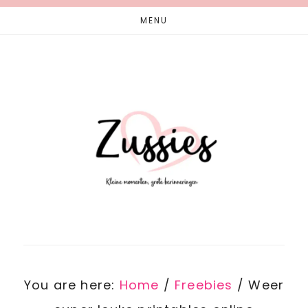
Skip
Skip
MENU
to
to
main
footer
content
You are here:
Home
/
Freebies
/
Weer