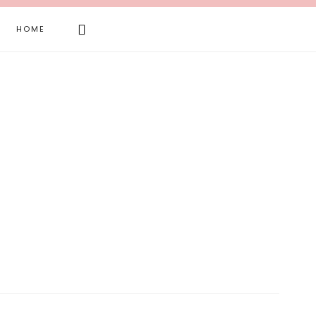
Search
HOME
this
website