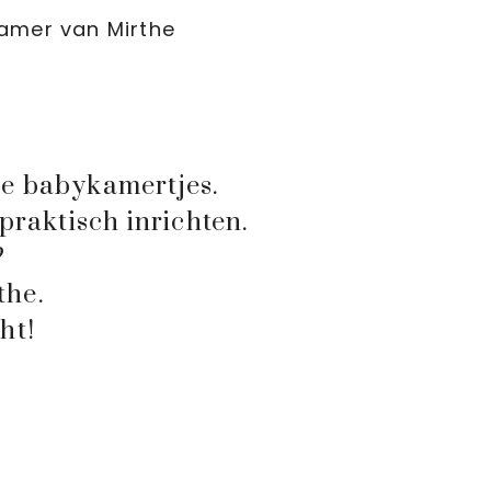
amer van Mirthe
de babykamertjes.
raktisch inrichten.
?
the.
ht!