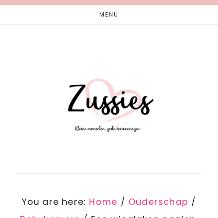
Skip
Skip
MENU
to
to
main
footer
content
You are here:
Home
/
Ouderschap
/