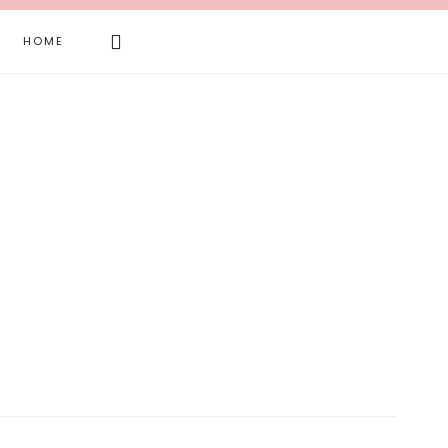
Search
HOME
this
website