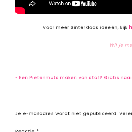
Voor meer Sinterklaas ideeën, kijk
Wil je m
Previous
« Een Pietenmuts maken van stof? Gratis naa
Post:
Reader
Je e-mailadres wordt niet gepubliceerd.
Vere
Interactions
Reactie
*