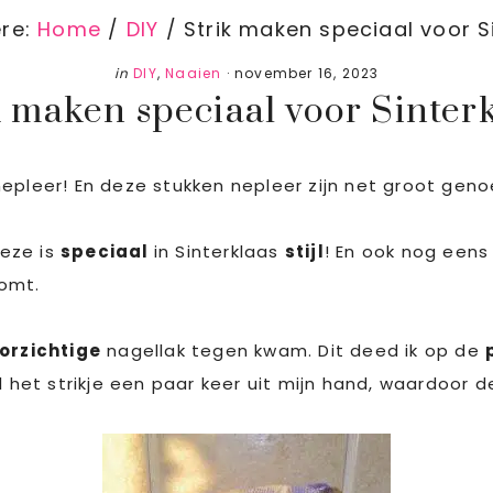
ere:
Home
/
DIY
/
Strik maken speciaal voor S
in
DIY
,
Naaien
·
november 16, 2023
k maken speciaal voor Sinterk
epleer! En deze stukken nepleer zijn net groot genoe
eze is
speciaal
in Sinterklaas
stijl
! En ook nog een
omt.
orzichtige
nagellak tegen kwam. Dit deed ik op de
el het strikje een paar keer uit mijn hand, waardoor 