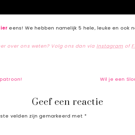
hier
eens! We hebben namelijk 5 hele, leuke en ook 
eer over ons weten? Volg ons dan via
Instagram
of
F
Next
ipatroon!
Wil je een S
Post:
Geef een reactie
iste velden zijn gemarkeerd met
*