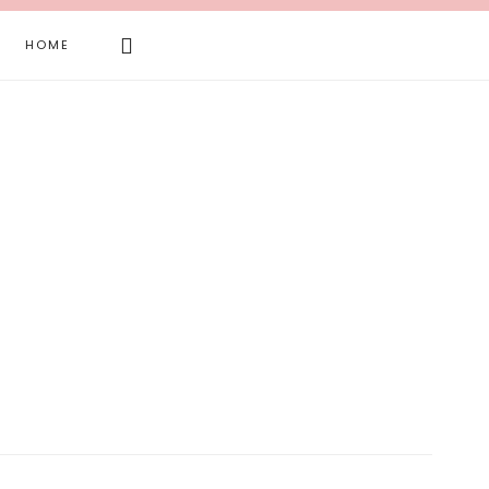
Search
HOME
this
website