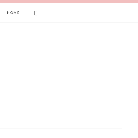
Search
HOME
this
website