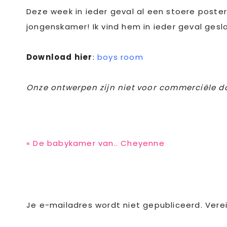
Deze week in ieder geval al een stoere poster!
jongenskamer! Ik vind hem in ieder geval gesl
Download hier
:
boys room
Onze ontwerpen zijn niet voor commerciële do
Previous
« De babykamer van.. Cheyenne
Post:
Reader
Je e-mailadres wordt niet gepubliceerd.
Vere
Interactions