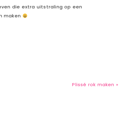
even die extra uitstraling op een
gen maken
Next
Plissé rok maken »
Post: