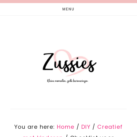
Skip
Skip
MENU
to
to
main
footer
content
You are here:
Home
/
DIY
/
Creatief