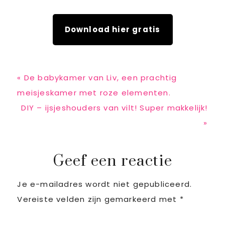
Download hier gratis
Previous
« De babykamer van Liv, een prachtig
Post:
meisjeskamer met roze elementen.
Next
DIY – ijsjeshouders van vilt! Super makkelijk!
Post:
»
Reader
Geef een reactie
Je e-mailadres wordt niet gepubliceerd.
Interactions
Vereiste velden zijn gemarkeerd met
*