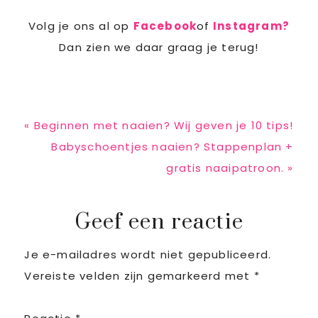
Volg je ons al op
Facebook
of
Instagram?
Dan zien we daar graag je terug!
Previous
« Beginnen met naaien? Wij geven je 10 tips!
Post:
Next
Babyschoentjes naaien? Stappenplan +
Post:
gratis naaipatroon. »
Reader
Geef een reactie
Je e-mailadres wordt niet gepubliceerd.
Interactions
Vereiste velden zijn gemarkeerd met
*