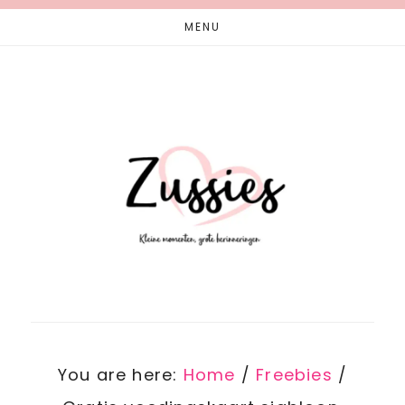
Skip
Skip
MENU
to
to
main
footer
content
You are here:
Home
/
Freebies
/