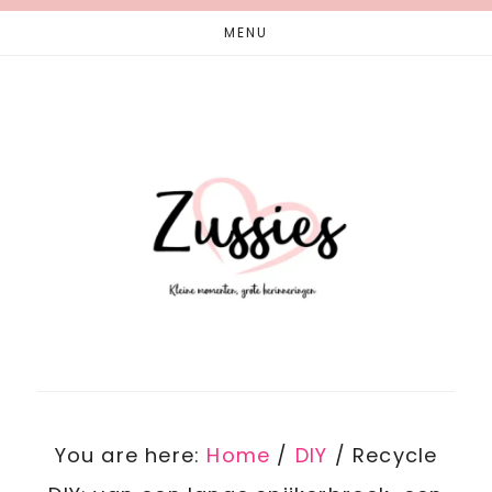
Skip
Skip
MENU
to
to
main
footer
content
You are here:
Home
/
DIY
/
Recycle