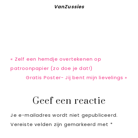
VanZussies
Previous
« Zelf een hemdje overtekenen op
Post:
patroonpapier (zo doe je dat!)
Next
Gratis Poster- Jij bent mijn lievelings »
Post:
Reader
Geef een reactie
Je e-mailadres wordt niet gepubliceerd.
Interactions
Vereiste velden zijn gemarkeerd met
*