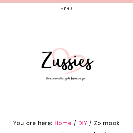
Skip
Skip
MENU
to
to
main
footer
content
You are here:
Home
/
DIY
/
Zo maak