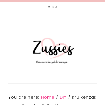
Skip
Skip
MENU
to
to
main
footer
content
You are here:
Home
/
DIY
/
Kruikenzak