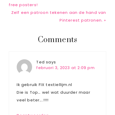
Post:
free posters!
Next
Zelf een patroon tekenen aan de hand van
Post:
Pinterest patronen. »
Reader
Comments
Interactions
Ted
says
februari 3, 2023 at 2:09 pm
Ik gebruik FIX textiellijm.nl
Die is Top… wel wat duurder maar
veel beter….!!!!