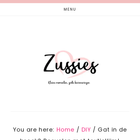
Skip
Skip
MENU
to
to
main
footer
content
You are here:
Home
/
DIY
/
Gat in de