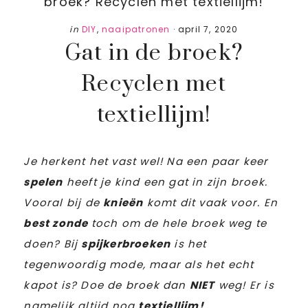
broek? Recyclen met textiellijm!
in
DIY
,
naaipatronen
·
april 7, 2020
Gat in de broek?
Recyclen met
textiellijm!
Je herkent het vast wel! Na een paar keer
spelen
heeft je kind een gat in zijn broek.
Vooral bij de
knieën
komt dit vaak voor. En
best zonde
toch om de hele broek weg te
doen? Bij
spijkerbroeken
is het
tegenwoordig mode, maar als het echt
kapot is? Doe de broek dan
NIET
weg! Er is
namelijk altijd nog
textiellijm!