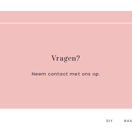
Footer
Vragen?
Neem contact met ons op
.
DIY
NAA