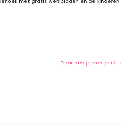
tiehoek met gratis werkbladen en de kinderen
Next
Daar heb je een punt. »
Post: