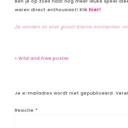
Ben je op zoek naar nog meer leuke speel ide
waren direct enthousiast! Klik
hier!
Ze worden zo snel groot! Kleine momenten, 
Previous
« Wild and free poster
Post:
Reader
Je e-mailadres wordt niet gepubliceerd.
Vere
Interactions
Reactie
*