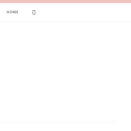
Search
HOME
this
website