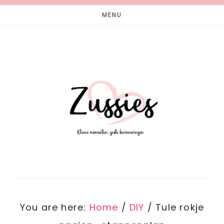
Skip
Skip
MENU
to
to
main
footer
content
You are here:
Home
/
DIY
/
Tule rokje