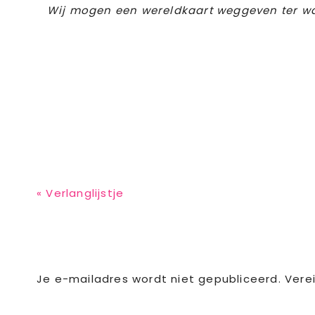
Wij mogen een wereldkaart weggeven ter waar
Previous
« Verlanglijstje
Post:
Reader
Je e-mailadres wordt niet gepubliceerd.
Vere
Interactions