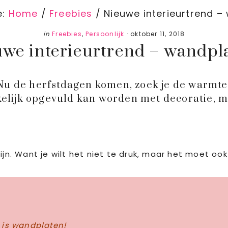
e:
Home
/
Freebies
/
Nieuwe interieurtrend –
in
Freebies
,
Persoonlijk
·
oktober 11, 2018
we interieurtrend – wandpl
r? Nu de herfstdagen komen, zoek je de warm
elijk opgevuld kan worden met decoratie, 
ijn. Want je wilt het niet te druk, maar het moet oo
 is wandplaten!