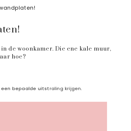
 wandplaten!
aten!
te in de woonkamer. Die ene kale muur,
maar hoe?
k een bepaalde uitst
raling krijgen.