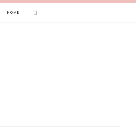
Search
HOME
this
website