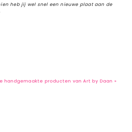
ien heb jij wel snel een nieuwe plaat aan de
8
ext
e handgemaakte producten van Art by Daan »
ost: