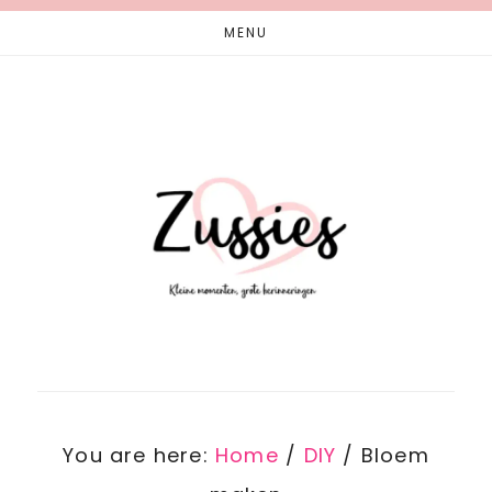
Skip
Skip
MENU
to
to
main
footer
content
You are here:
Home
/
DIY
/
Bloem