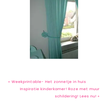
Previous
« Weekprintable- Het zonnetje in huis
Post:
Next
Inspiratie kinderkamer! Roze met muur
Post:
schildering! Lees nu! »