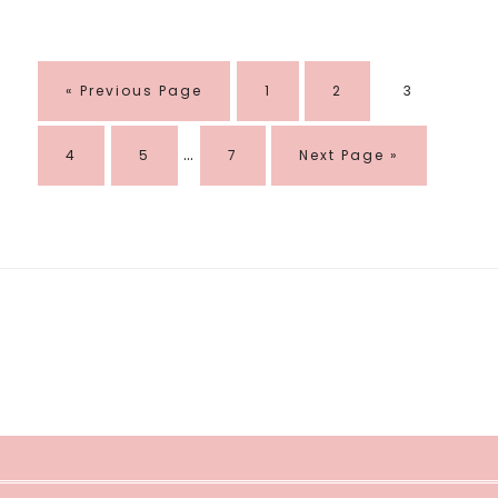
Go
Page
Page
Page
«
Previous Page
1
2
3
to
Interim
…
Page
Page
Page
Go
4
5
7
Next Page »
pages
to
omitted