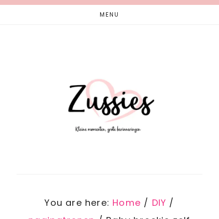
Skip
Skip
MENU
to
to
main
footer
content
You are here:
Home
/
DIY
/