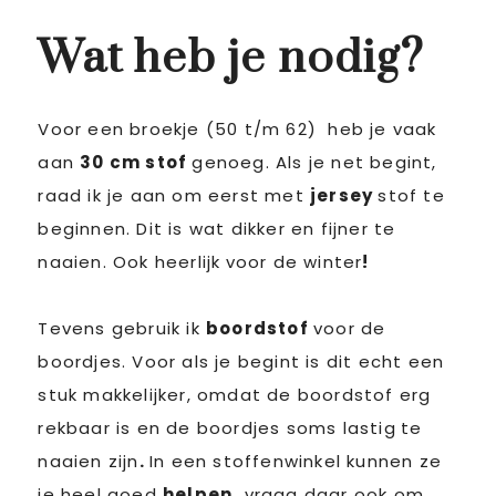
Wat heb je nodig?
Voor een broekje (50 t/m 62) heb je vaak
aan
30 cm stof
genoeg. Als je net begint,
raad ik je aan om eerst met
jersey
stof te
beginnen. Dit is wat dikker en fijner te
naaien. Ook heerlijk
voor de winter
!
Tevens gebruik ik
boordstof
voor de
boordjes. Voor als je begint is dit echt een
stuk makkelijker, omdat de boordstof erg
rekbaar is en de boordjes soms lastig
te
naaien zijn
.
In een stoffenwinkel kunnen ze
je heel goed
helpen,
vraag daar ook om