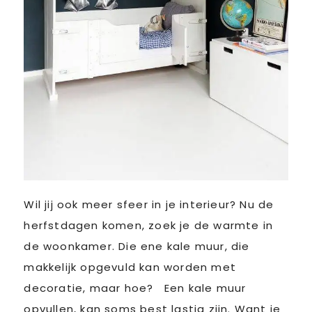
Wil jij ook meer sfeer in je interieur? Nu de
herfstdagen komen, zoek je de warmte in
de woonkamer. Die ene kale muur, die
makkelijk opgevuld kan worden met
decoratie, maar hoe? Een kale muur
opvullen, kan soms best lastig zijn. Want je