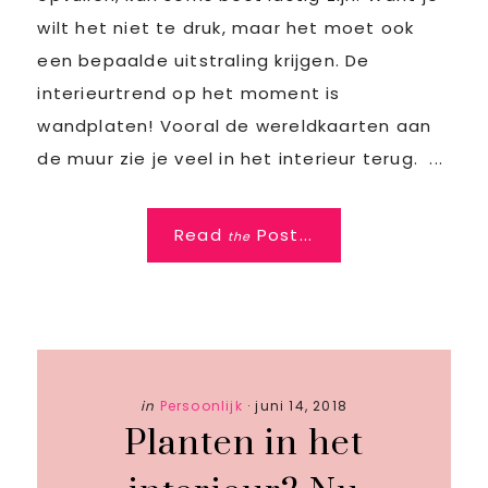
wilt het niet te druk, maar het moet ook
een bepaalde uitstraling krijgen. De
interieurtrend op het moment is
wandplaten! Vooral de wereldkaarten aan
de muur zie je veel in het interieur terug. ...
Read
Post...
the
in
Persoonlijk
·
juni 14, 2018
Planten in het