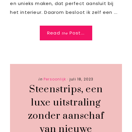
en unieks maken, dat perfect aansluit bij
het interieur. Daarom besloot ik zelf een ...
Read
Post...
the
in
Persoonlijk
·
juli 18, 2023
Steenstrips, een
luxe uitstraling
zonder aanschaf
van nieuwe