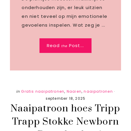
onderhouden zijn, er leuk uitzien
en niet teveel op mijn emotionele
gevoelens inspelen. Wat zeg je ...
Read
Post...
the
in
Gratis naaipatronen
,
Naaien
,
naaipatronen
·
september 18, 2025
Naaipatroon hoes Tripp
Trapp Stokke Newborn